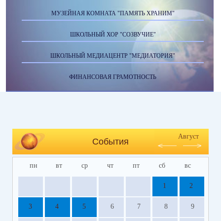
МУЗЕЙНАЯ КОМНАТА "ПАМЯТЬ ХРАНИМ"
ШКОЛЬНЫЙ ХОР "СОЗВУЧИЕ"
ШКОЛЬНЫЙ МЕДИАЦЕНТР "МЕДИАТОРИЯ"
ФИНАНСОВАЯ ГРАМОТНОСТЬ
Август
События
пн
вт
ср
чт
пт
сб
вс
1
2
3
4
5
6
7
8
9