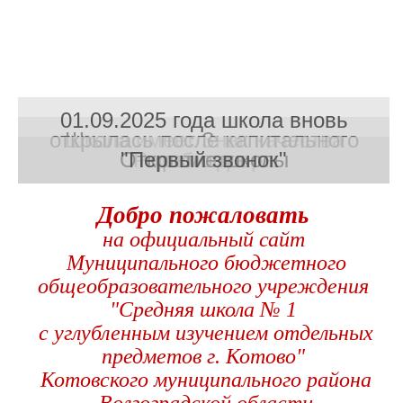
01.09.2025 года школа вновь
открылась после капитального
Школа имеет Знак качества
Открытие школы
"Первый звонок"
Рособнадзора
ремонта
Добро пожаловать
на официальный сайт
Муниципального бюджетного
общеобразовательного учреждения
"Средняя школа № 1
с углубленным изучением отдельных
предметов г. Котово"
Котовского муниципального района