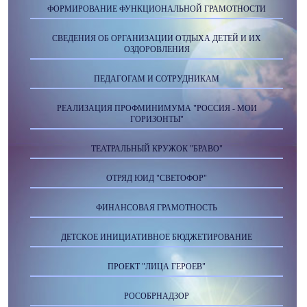
ФОРМИРОВАНИЕ ФУНКЦИОНАЛЬНОЙ ГРАМОТНОСТИ
СВЕДЕНИЯ ОБ ОРГАНИЗАЦИИ ОТДЫХА ДЕТЕЙ И ИХ
ОЗДОРОВЛЕНИЯ
ПЕДАГОГАМ И СОТРУДНИКАМ
РЕАЛИЗАЦИЯ ПРОФМИНИМУМА "РОССИЯ - МОИ
ГОРИЗОНТЫ"
ТЕАТРАЛЬНЫЙ КРУЖОК "БРАВО"
ОТРЯД ЮИД "СВЕТОФОР"
ФИНАНСОВАЯ ГРАМОТНОСТЬ
ДЕТСКОЕ ИНИЦИАТИВНОЕ БЮДЖЕТИРОВАНИЕ
ПРОЕКТ "ЛИЦА ГЕРОЕВ"
РОСОБРНАДЗОР