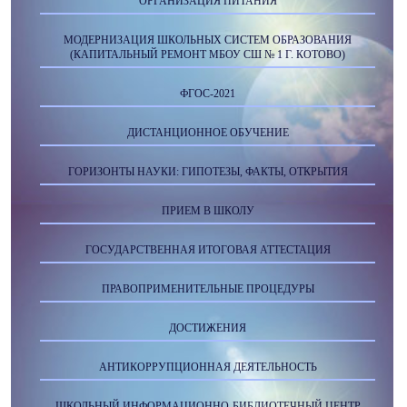
ОРГАНИЗАЦИЯ ПИТАНИЯ
МОДЕРНИЗАЦИЯ ШКОЛЬНЫХ СИСТЕМ ОБРАЗОВАНИЯ
(КАПИТАЛЬНЫЙ РЕМОНТ МБОУ СШ № 1 Г. КОТОВО)
ФГОС-2021
ДИСТАНЦИОННОЕ ОБУЧЕНИЕ
ГОРИЗОНТЫ НАУКИ: ГИПОТЕЗЫ, ФАКТЫ, ОТКРЫТИЯ
ПРИЕМ В ШКОЛУ
ГОСУДАРСТВЕННАЯ ИТОГОВАЯ АТТЕСТАЦИЯ
ПРАВОПРИМЕНИТЕЛЬНЫЕ ПРОЦЕДУРЫ
ДОСТИЖЕНИЯ
АНТИКОРРУПЦИОННАЯ ДЕЯТЕЛЬНОСТЬ
ШКОЛЬНЫЙ ИНФОРМАЦИОННО-БИБЛИОТЕЧНЫЙ ЦЕНТР